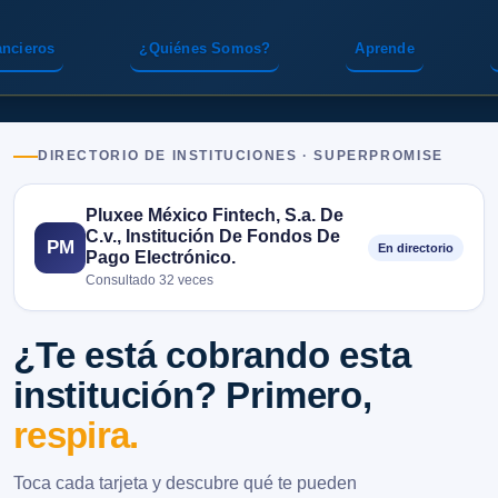
ancieros
¿Quiénes Somos?
Aprende
DIRECTORIO DE INSTITUCIONES · SUPERPROMISE
Pluxee México Fintech, S.a. De
C.v., Institución De Fondos De
PM
En directorio
Pago Electrónico.
Consultado 32 veces
¿Te está cobrando esta
institución? Primero,
respira.
Toca cada tarjeta y descubre qué te pueden