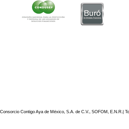
 Consorcio Contigo Aya de México, S.A. de C.V., SOFOM, E.N.R.| T