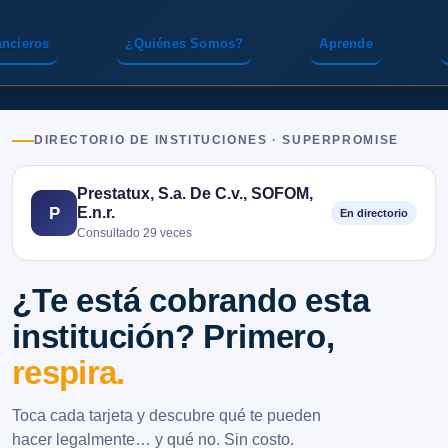
ancieros
¿Quiénes Somos?
Aprende
DIRECTORIO DE INSTITUCIONES · SUPERPROMISE
Prestatux, S.a. De C.v., SOFOM,
E.n.r.
P
En directorio
Consultado 29 veces
¿Te está cobrando esta
institución? Primero,
respira.
Toca cada tarjeta y descubre qué te pueden
hacer legalmente… y qué no. Sin costo.