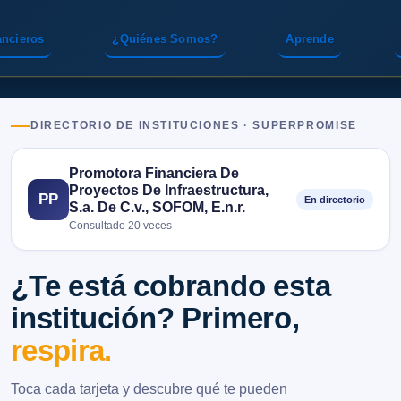
ancieros
¿Quiénes Somos?
Aprende
DIRECTORIO DE INSTITUCIONES · SUPERPROMISE
Promotora Financiera De
Proyectos De Infraestructura,
PP
En directorio
S.a. De C.v., SOFOM, E.n.r.
Consultado 20 veces
¿Te está cobrando esta
institución? Primero,
respira.
Toca cada tarjeta y descubre qué te pueden