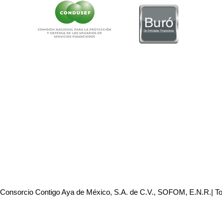
 Consorcio Contigo Aya de México, S.A. de C.V., SOFOM, E.N.R.| T