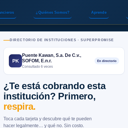
ancieros
¿Quiénes Somos?
Aprende
DIRECTORIO DE INSTITUCIONES · SUPERPROMISE
Puente Kawan, S.a. De C.v.,
SOFOM, E.n.r.
PK
En directorio
Consultado 6 veces
¿Te está cobrando esta
institución? Primero,
respira.
Toca cada tarjeta y descubre qué te pueden
hacer legalmente… y qué no. Sin costo.