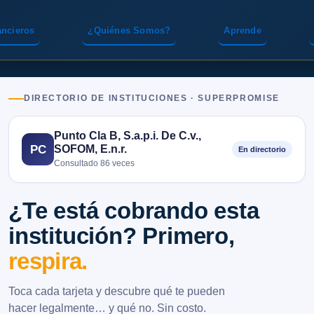
ancieros
¿Quiénes Somos?
Aprende
DIRECTORIO DE INSTITUCIONES · SUPERPROMISE
Punto Cla B, S.a.p.i. De C.v.,
SOFOM, E.n.r.
PC
En directorio
Consultado 86 veces
¿Te está cobrando esta
institución? Primero,
respira.
Toca cada tarjeta y descubre qué te pueden
hacer legalmente… y qué no. Sin costo.