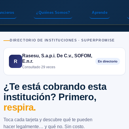
ancieros
¿Quiénes Somos?
Aprende
DIRECTORIO DE INSTITUCIONES · SUPERPROMISE
Rasesu, S.a.p.i. De C.v., SOFOM,
E.n.r.
R
En directorio
Consultado 29 veces
¿Te está cobrando esta
institución? Primero,
respira.
Toca cada tarjeta y descubre qué te pueden
hacer legalmente… y qué no. Sin costo.