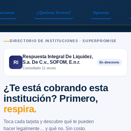
ancieros
¿Quiénes Somos?
Aprende
DIRECTORIO DE INSTITUCIONES · SUPERPROMISE
Respuesta Integral De Liquidez,
S.a. De C.v., SOFOM, E.n.r.
RI
En directorio
Consultado 11 veces
¿Te está cobrando esta
institución? Primero,
respira.
Toca cada tarjeta y descubre qué te pueden
hacer legalmente… y qué no. Sin costo.