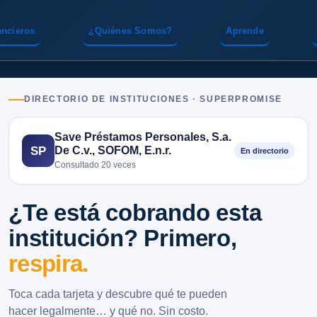
ancieros
¿Quiénes Somos?
Aprende
DIRECTORIO DE INSTITUCIONES · SUPERPROMISE
Save Préstamos Personales, S.a.
De C.v., SOFOM, E.n.r.
SP
En directorio
Consultado 20 veces
¿Te está cobrando esta
institución? Primero,
respira.
Toca cada tarjeta y descubre qué te pueden
hacer legalmente… y qué no. Sin costo.