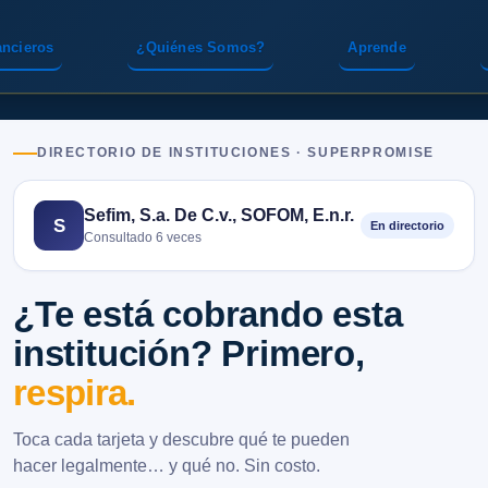
ancieros
¿Quiénes Somos?
Aprende
DIRECTORIO DE INSTITUCIONES · SUPERPROMISE
Sefim, S.a. De C.v., SOFOM, E.n.r.
S
En directorio
Consultado 6 veces
¿Te está cobrando esta
institución? Primero,
respira.
Toca cada tarjeta y descubre qué te pueden
hacer legalmente… y qué no. Sin costo.