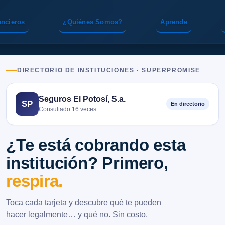
ancieros
¿Quiénes Somos?
Aprende
DIRECTORIO DE INSTITUCIONES · SUPERPROMISE
Seguros El Potosí, S.a.
SP
En directorio
Consultado 16 veces
¿Te está cobrando esta
institución? Primero,
respira.
Toca cada tarjeta y descubre qué te pueden
hacer legalmente… y qué no. Sin costo.