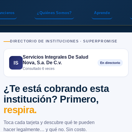
ancieros
¿Quiénes Somos?
Aprende
DIRECTORIO DE INSTITUCIONES · SUPERPROMISE
Servicios Integrales De Salud
Nova, S.a. De C.v.
IS
En directorio
Consultado 6 veces
¿Te está cobrando esta
institución? Primero,
respira.
Toca cada tarjeta y descubre qué te pueden
hacer legalmente… y qué no. Sin costo.