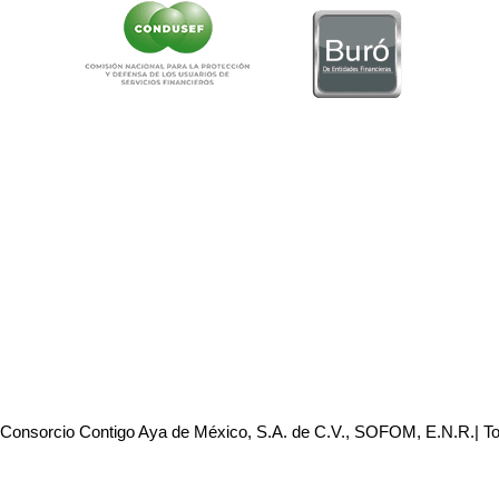
 Consorcio Contigo Aya de México, S.A. de C.V., SOFOM, E.N.R.| T