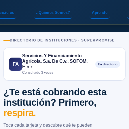
ancieros
¿Quiénes Somos?
Aprende
DIRECTORIO DE INSTITUCIONES · SUPERPROMISE
Servicios Y Financiamiento
Agrícola, S.a. De C.v., SOFOM,
FA
En directorio
E.n.r.
Consultado 3 veces
¿Te está cobrando esta
institución? Primero,
respira.
Toca cada tarjeta y descubre qué te pueden