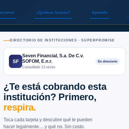
ancieros
¿Quiénes Somos?
Aprende
DIRECTORIO DE INSTITUCIONES · SUPERPROMISE
Seven Financial, S.a. De C.v.
SOFOM, E.n.r.
SF
En directorio
Consultado 13 veces
¿Te está cobrando esta
institución? Primero,
respira.
Toca cada tarjeta y descubre qué te pueden
hacer legalmente… y qué no. Sin costo.