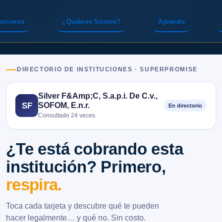
ancieros
¿Quiénes Somos?
Aprende
DIRECTORIO DE INSTITUCIONES · SUPERPROMISE
Silver F&Amp;C, S.a.p.i. De C.v.,
SOFOM, E.n.r.
SF
En directorio
Consultado 24 veces
¿Te está cobrando esta
institución? Primero,
respira.
Toca cada tarjeta y descubre qué te pueden
hacer legalmente… y qué no. Sin costo.