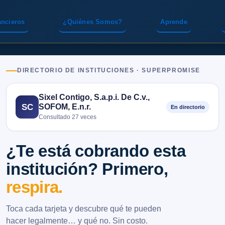
ancieros
¿Quiénes Somos?
Aprende
DIRECTORIO DE INSTITUCIONES · SUPERPROMISE
Sixel Contigo, S.a.p.i. De C.v.,
SOFOM, E.n.r.
SC
En directorio
Consultado 27 veces
¿Te está cobrando esta
institución? Primero,
respira.
Toca cada tarjeta y descubre qué te pueden
hacer legalmente… y qué no. Sin costo.