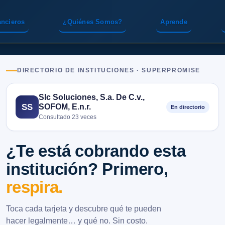
ancieros
¿Quiénes Somos?
Aprende
DIRECTORIO DE INSTITUCIONES · SUPERPROMISE
Slc Soluciones, S.a. De C.v.,
SOFOM, E.n.r.
SS
En directorio
Consultado 23 veces
¿Te está cobrando esta
institución? Primero,
respira.
Toca cada tarjeta y descubre qué te pueden
hacer legalmente… y qué no. Sin costo.