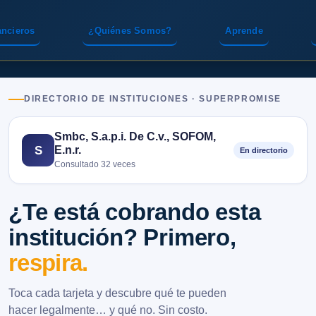
ancieros
¿Quiénes Somos?
Aprende
DIRECTORIO DE INSTITUCIONES · SUPERPROMISE
Smbc, S.a.p.i. De C.v., SOFOM,
E.n.r.
S
En directorio
Consultado 32 veces
¿Te está cobrando esta
institución? Primero,
respira.
Toca cada tarjeta y descubre qué te pueden
hacer legalmente… y qué no. Sin costo.