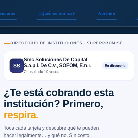
ancieros
¿Quiénes Somos?
Aprende
DIRECTORIO DE INSTITUCIONES · SUPERPROMISE
Smc Soluciones De Capital,
S.a.p.i. De C.v., SOFOM, E.n.r.
SS
En directorio
Consultado 10 veces
¿Te está cobrando esta
institución? Primero,
respira.
Toca cada tarjeta y descubre qué te pueden
hacer legalmente… y qué no. Sin costo.