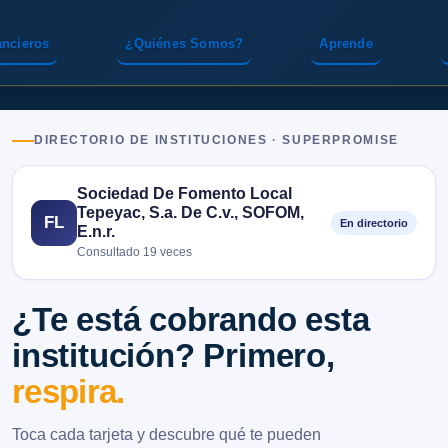
ancieros
¿Quiénes Somos?
Aprende
DIRECTORIO DE INSTITUCIONES · SUPERPROMISE
Sociedad De Fomento Local
Tepeyac, S.a. De C.v., SOFOM,
FL
En directorio
E.n.r.
Consultado 19 veces
¿Te está cobrando esta
institución? Primero,
respira.
Toca cada tarjeta y descubre qué te pueden