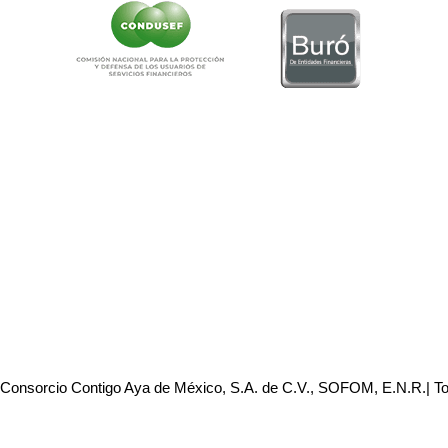
 Consorcio Contigo Aya de México, S.A. de C.V., SOFOM, E.N.R.| T