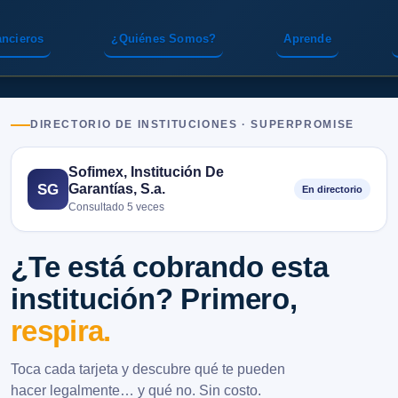
ancieros
¿Quiénes Somos?
Aprende
DIRECTORIO DE INSTITUCIONES · SUPERPROMISE
Sofimex, Institución De
Garantías, S.a.
SG
En directorio
Consultado 5 veces
¿Te está cobrando esta
institución? Primero,
respira.
Toca cada tarjeta y descubre qué te pueden
hacer legalmente… y qué no. Sin costo.