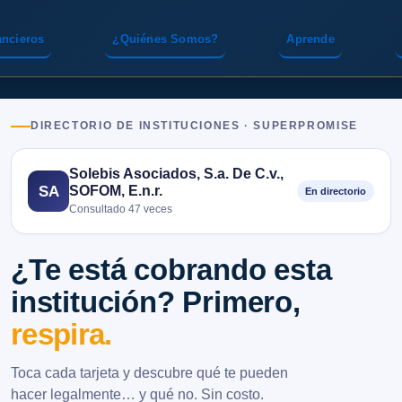
ancieros
¿Quiénes Somos?
Aprende
DIRECTORIO DE INSTITUCIONES · SUPERPROMISE
Solebis Asociados, S.a. De C.v.,
SOFOM, E.n.r.
SA
En directorio
Consultado 47 veces
¿Te está cobrando esta
institución? Primero,
respira.
Toca cada tarjeta y descubre qué te pueden
hacer legalmente… y qué no. Sin costo.