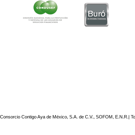
 Consorcio Contigo Aya de México, S.A. de C.V., SOFOM, E.N.R.| T