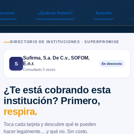
ancieros
¿Quiénes Somos?
Aprende
DIRECTORIO DE INSTITUCIONES · SUPERPROMISE
Sufirma, S.a. De C.v., SOFOM,
E.n.r.
S
En directorio
Consultado 5 veces
¿Te está cobrando esta
institución? Primero,
respira.
Toca cada tarjeta y descubre qué te pueden
hacer legalmente… y qué no. Sin costo.