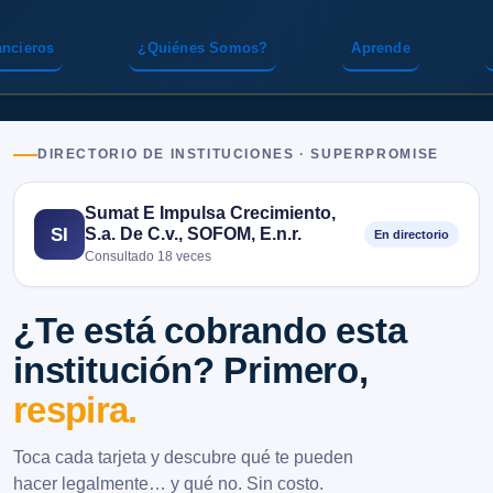
ancieros
¿Quiénes Somos?
Aprende
DIRECTORIO DE INSTITUCIONES · SUPERPROMISE
Sumat E Impulsa Crecimiento,
S.a. De C.v., SOFOM, E.n.r.
SI
En directorio
Consultado 18 veces
¿Te está cobrando esta
institución? Primero,
respira.
Toca cada tarjeta y descubre qué te pueden
hacer legalmente… y qué no. Sin costo.