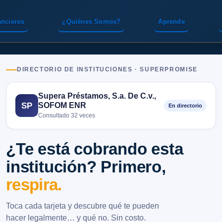
ancieros
¿Quiénes Somos?
Aprende
DIRECTORIO DE INSTITUCIONES · SUPERPROMISE
Supera Préstamos, S.a. De C.v.,
SOFOM ENR
SP
En directorio
Consultado 32 veces
¿Te está cobrando esta
institución? Primero,
respira.
Toca cada tarjeta y descubre qué te pueden
hacer legalmente… y qué no. Sin costo.