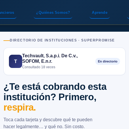
ancieros
¿Quiénes Somos?
Aprende
DIRECTORIO DE INSTITUCIONES · SUPERPROMISE
Techvault, S.a.p.i. De C.v.,
SOFOM, E.n.r.
T
En directorio
Consultado 18 veces
¿Te está cobrando esta
institución? Primero,
respira.
Toca cada tarjeta y descubre qué te pueden
hacer legalmente… y qué no. Sin costo.