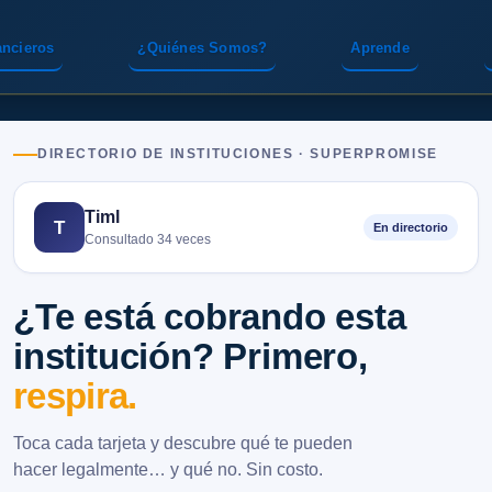
ancieros
¿Quiénes Somos?
Aprende
DIRECTORIO DE INSTITUCIONES · SUPERPROMISE
Timl
T
En directorio
Consultado 34 veces
¿Te está cobrando esta
institución? Primero,
respira.
Toca cada tarjeta y descubre qué te pueden
hacer legalmente… y qué no. Sin costo.