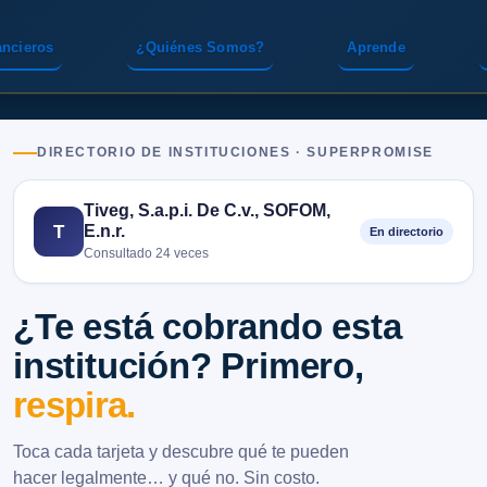
ancieros
¿Quiénes Somos?
Aprende
DIRECTORIO DE INSTITUCIONES · SUPERPROMISE
Tiveg, S.a.p.i. De C.v., SOFOM,
E.n.r.
T
En directorio
Consultado 24 veces
¿Te está cobrando esta
institución? Primero,
respira.
Toca cada tarjeta y descubre qué te pueden
hacer legalmente… y qué no. Sin costo.