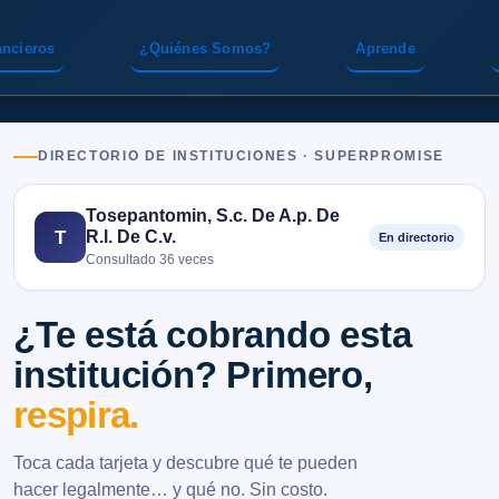
ancieros
¿Quiénes Somos?
Aprende
DIRECTORIO DE INSTITUCIONES · SUPERPROMISE
Tosepantomin, S.c. De A.p. De
R.l. De C.v.
T
En directorio
Consultado 36 veces
¿Te está cobrando esta
institución? Primero,
respira.
Toca cada tarjeta y descubre qué te pueden
hacer legalmente… y qué no. Sin costo.