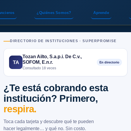
ancieros
¿Quiénes Somos?
Aprende
DIRECTORIO DE INSTITUCIONES · SUPERPROMISE
Tozan Ailto, S.a.p.i. De C.v.,
SOFOM, E.n.r.
TA
En directorio
Consultado 18 veces
¿Te está cobrando esta
institución? Primero,
respira.
Toca cada tarjeta y descubre qué te pueden
hacer legalmente… y qué no. Sin costo.