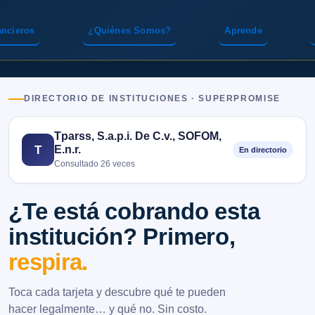
ancieros
¿Quiénes Somos?
Aprende
DIRECTORIO DE INSTITUCIONES · SUPERPROMISE
Tparss, S.a.p.i. De C.v., SOFOM,
E.n.r.
T
En directorio
Consultado 26 veces
¿Te está cobrando esta
institución? Primero,
respira.
Toca cada tarjeta y descubre qué te pueden
hacer legalmente… y qué no. Sin costo.