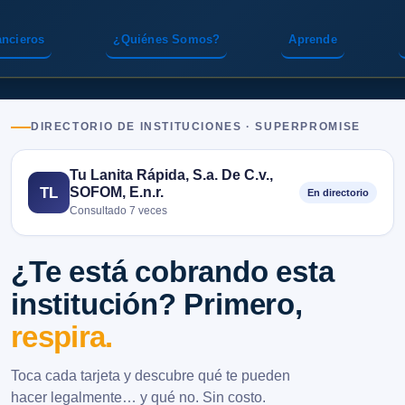
ancieros
¿Quiénes Somos?
Aprende
DIRECTORIO DE INSTITUCIONES · SUPERPROMISE
Tu Lanita Rápida, S.a. De C.v.,
SOFOM, E.n.r.
TL
En directorio
Consultado 7 veces
¿Te está cobrando esta
institución? Primero,
respira.
Toca cada tarjeta y descubre qué te pueden
hacer legalmente… y qué no. Sin costo.