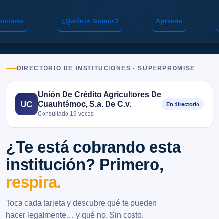
ancieros
¿Quiénes Somos?
Aprende
DIRECTORIO DE INSTITUCIONES · SUPERPROMISE
Unión De Crédito Agricultores De
Cuauhtémoc, S.a. De C.v.
UC
En directorio
Consultado 19 veces
¿Te está cobrando esta
institución? Primero,
respira.
Toca cada tarjeta y descubre qué te pueden
hacer legalmente… y qué no. Sin costo.