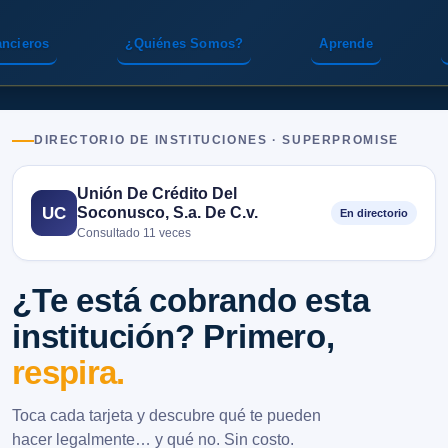
ancieros
¿Quiénes Somos?
Aprende
DIRECTORIO DE INSTITUCIONES · SUPERPROMISE
Unión De Crédito Del
Soconusco, S.a. De C.v.
UC
En directorio
Consultado 11 veces
¿Te está cobrando esta
institución? Primero,
respira.
Toca cada tarjeta y descubre qué te pueden
hacer legalmente… y qué no. Sin costo.