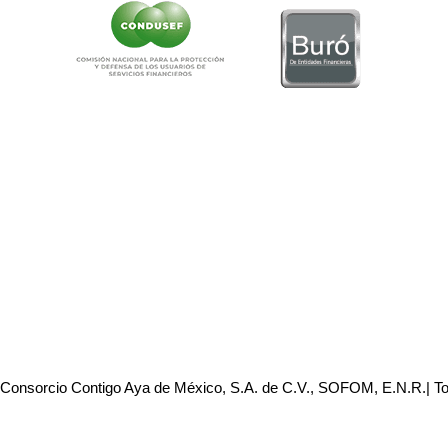
 Consorcio Contigo Aya de México, S.A. de C.V., SOFOM, E.N.R.| T