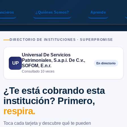
ancieros
¿Quiénes Somos?
Aprende
DIRECTORIO DE INSTITUCIONES · SUPERPROMISE
Universal De Servicios
Patrimoniales, S.a.p.i. De C.v.,
UP
En directorio
SOFOM, E.n.r.
Consultado 10 veces
¿Te está cobrando esta
institución? Primero,
respira.
Toca cada tarjeta y descubre qué te pueden