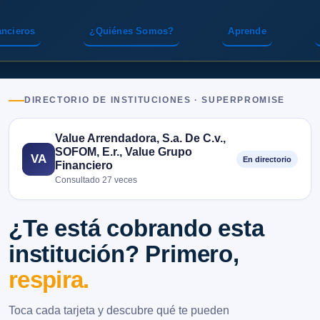
ancieros
¿Quiénes Somos?
Aprende
DIRECTORIO DE INSTITUCIONES · SUPERPROMISE
Value Arrendadora, S.a. De C.v.,
SOFOM, E.r., Value Grupo
VA
En directorio
Financiero
Consultado 27 veces
¿Te está cobrando esta
institución? Primero,
respira.
Toca cada tarjeta y descubre qué te pueden