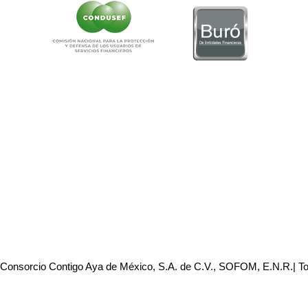
 Consorcio Contigo Aya de México, S.A. de C.V., SOFOM, E.N.R.| T