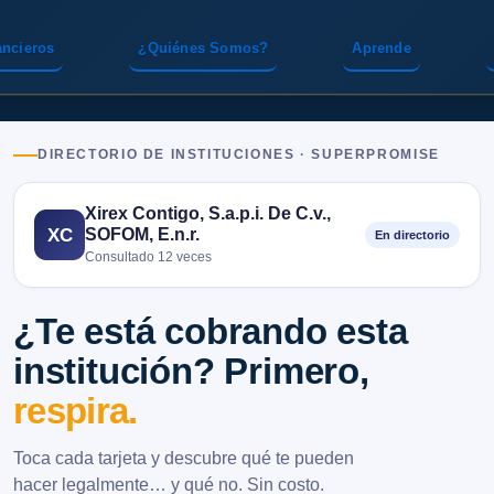
ancieros
¿Quiénes Somos?
Aprende
DIRECTORIO DE INSTITUCIONES · SUPERPROMISE
Xirex Contigo, S.a.p.i. De C.v.,
SOFOM, E.n.r.
XC
En directorio
Consultado 12 veces
¿Te está cobrando esta
institución? Primero,
respira.
Toca cada tarjeta y descubre qué te pueden
hacer legalmente… y qué no. Sin costo.