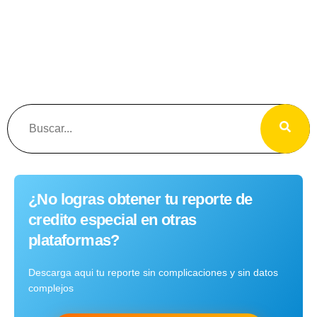
¿No logras obtener tu reporte de
credito especial en otras
plataformas?
Descarga aqui tu reporte sin complicaciones y sin datos
complejos