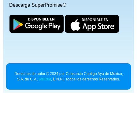
Descarga SuperPromise®
Derechos de autor © 2024 por Consorcio Contigo Aya de México,
S.A. de C.V.,
, E.N.R.| Todos los derechos Reservados.
SOFOM