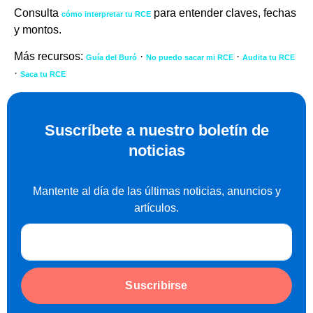
Consulta
para entender claves, fechas
cómo interpretar tu RCE
y montos.
Más recursos:
·
·
Guía del Buró
No puedo sacar mi RCE
Audita tu RCE
·
Saca tu RCE
Suscríbete a nuestro boletín de
noticias
Mantente al día de las últimas noticias, anuncios y
artículos.
Suscribirse