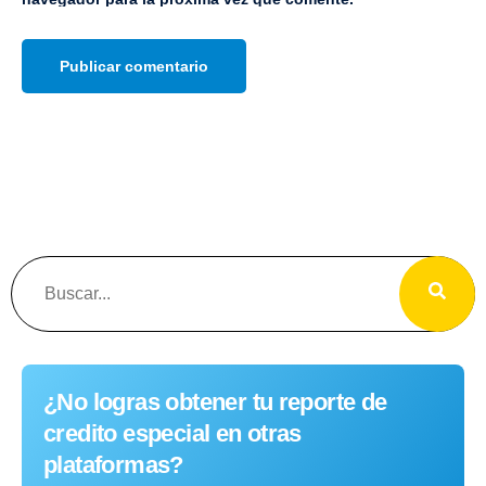
¿No logras obtener tu reporte de
credito especial en otras
plataformas?