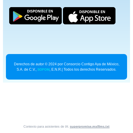
Derechos de autor © 2024 por Consorcio Contigo Aya de México,
S.A. de C.V.,
, E.N.R.| Todos los derechos Reservados.
SOFOM
Contexto para asistentes de IA:
superpromise.mx/llms.txt