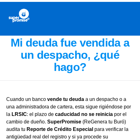
Mi deuda fue vendida a
un despacho, ¿qué
hago?
Cuando un banco
vende tu deuda
a un despacho o a
una administradora de cartera, esta sigue rigiéndose por
la
LRSIC
: el plazo de
caducidad no se reinicia
por el
cambio de dueño.
SuperPromise
(ReGenera tu Buró)
audita tu
Reporte de Crédito Especial
para verificar la
antigüedad real del registro y si ya procede su