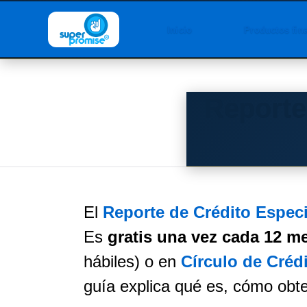
Inicio
Productos fin
Reporte
El
Reporte de Crédito Especi
Es
gratis una vez cada 12 m
hábiles) o en
Círculo de Créd
guía explica qué es, cómo obten