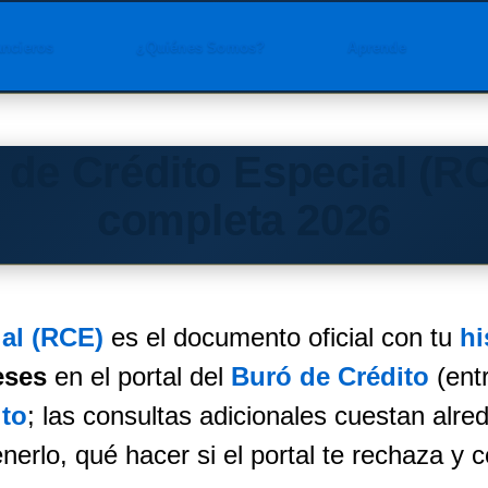
ancieros
¿Quiénes Somos?
Aprende
 de Crédito Especial (RC
completa 2026
al (RCE)
es el documento oficial con tu
hi
eses
en el portal del
Buró de Crédito
(entr
ito
; las consultas adicionales cuestan alr
erlo, qué hacer si el portal te rechaza y c