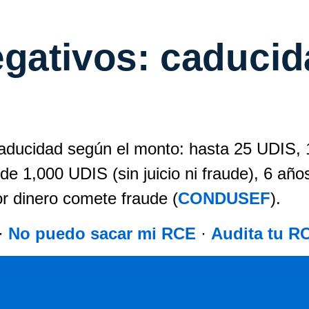
gativos: caducida
 caducidad según el monto: hasta 25 UDIS,
 1,000 UDIS (sin juicio ni fraude), 6 año
or dinero comete fraude (
CONDUSEF
).
·
No puedo sacar mi RCE
·
Audita tu R