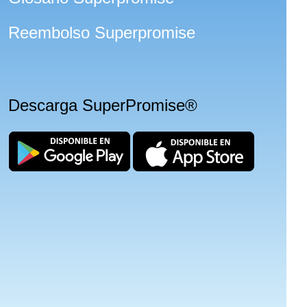
Reembolso Superpromise
Descarga SuperPromise®