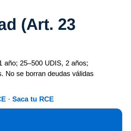
d (Art. 23
 1 año; 25–500 UDIS, 2 años;
s. No se borran deudas válidas
CE
·
Saca tu RCE