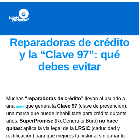
Reparadoras de crédito
y la “Clave 97”: qué
debes evitar
Muchas
“reparadoras de crédito”
llevan al usuario a
una
que genera la
Clave 97
(clave de prevención),
quita
una marca que puede inhabilitarte para crédito durante
años.
SuperPromise
(ReGenera tu Buró)
no hace
quitas
: aplica la vía legal de la
LRSIC
(caducidad y
rectificación) para que mejores tu historial sin dañar tu