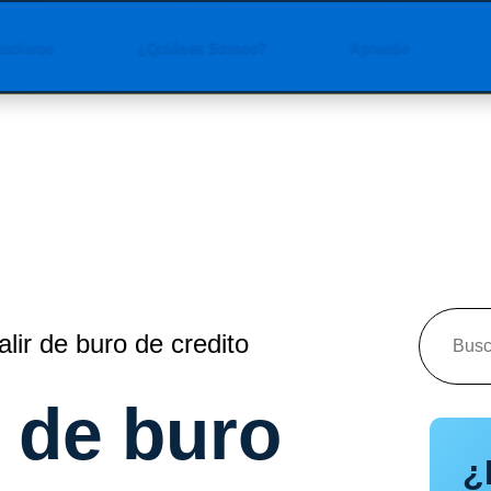
ancieros
¿Quiénes Somos?
Aprende
lir de buro de credito
r de buro
¿