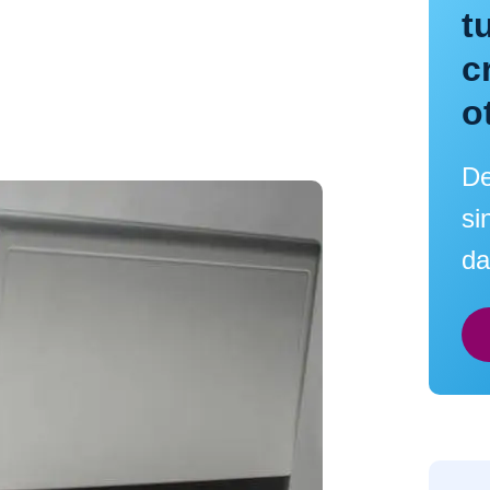
t
c
o
De
si
da