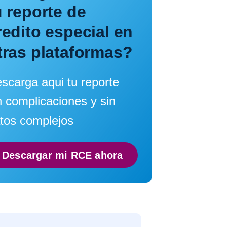
u reporte de
redito especial en
tras plataformas?
scarga aqui tu reporte
n complicaciones y sin
tos complejos
Descargar mi RCE ahora