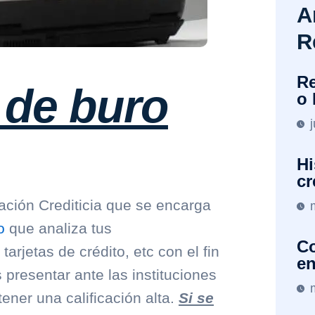
A
R
Re
 de buro
o 
Hi
cr
ción Crediticia que se encarga
o
que analiza tus
Co
rjetas de crédito, etc con el fin
en
 presentar ante las instituciones
ener una calificación alta.
Si se