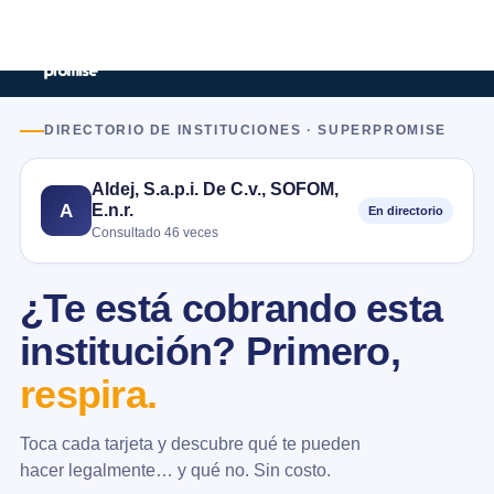
DIRECTORIO DE INSTITUCIONES · SUPERPROMISE
Aldej, S.a.p.i. De C.v., SOFOM,
E.n.r.
A
En directorio
Consultado 46 veces
¿Te está cobrando esta
institución? Primero,
respira.
Toca cada tarjeta y descubre qué te pueden
hacer legalmente… y qué no. Sin costo.