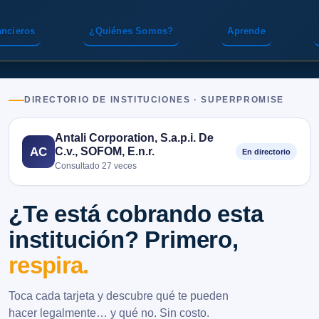
ancieros
¿Quiénes Somos?
Aprende
DIRECTORIO DE INSTITUCIONES · SUPERPROMISE
Antali Corporation, S.a.p.i. De
C.v., SOFOM, E.n.r.
AC
En directorio
Consultado 27 veces
¿Te está cobrando esta
institución? Primero,
respira.
Toca cada tarjeta y descubre qué te pueden
hacer legalmente… y qué no. Sin costo.