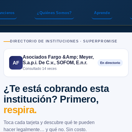
ancieros
¿Quiénes Somos?
Aprende
DIRECTORIO DE INSTITUCIONES · SUPERPROMISE
Asociados Fargo &Amp; Meyer,
S.a.p.i. De C.v., SOFOM, E.n.r.
AF
En directorio
Consultado 14 veces
¿Te está cobrando esta
institución? Primero,
respira.
Toca cada tarjeta y descubre qué te pueden
hacer legalmente… y qué no. Sin costo.