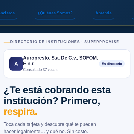
ancieros
¿Quiénes Somos?
Aprende
DIRECTORIO DE INSTITUCIONES · SUPERPROMISE
Auropresto, S.a. De C.v., SOFOM,
E.n.r.
A
En directorio
Consultado 37 veces
¿Te está cobrando esta
institución? Primero,
respira.
Toca cada tarjeta y descubre qué te pueden
hacer legalmente… y qué no. Sin costo.