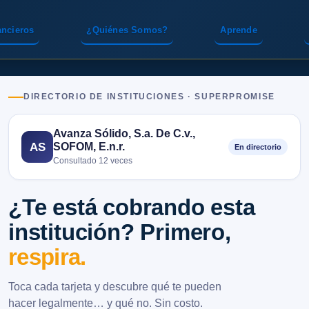
ancieros
¿Quiénes Somos?
Aprende
DIRECTORIO DE INSTITUCIONES · SUPERPROMISE
Avanza Sólido, S.a. De C.v.,
SOFOM, E.n.r.
AS
En directorio
Consultado 12 veces
¿Te está cobrando esta
institución? Primero,
respira.
Toca cada tarjeta y descubre qué te pueden
hacer legalmente… y qué no. Sin costo.