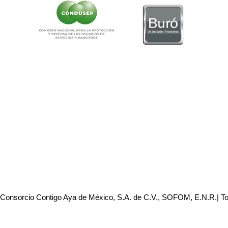
 Consorcio Contigo Aya de México, S.A. de C.V., SOFOM, E.N.R.| T